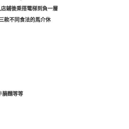
(請入店鋪後乘搭電梯到負一層
肉、三款不同食法的馬介休
牛腩麵等等