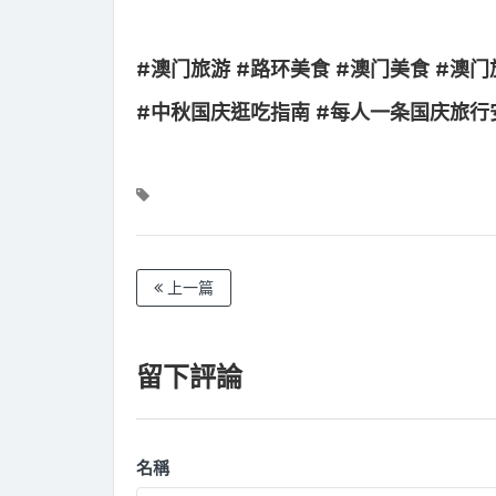
#澳门旅游 #路环美食 #澳门美食 #澳
#中秋国庆逛吃指南 #每人一条国庆旅行
上一篇
留下評論
名稱