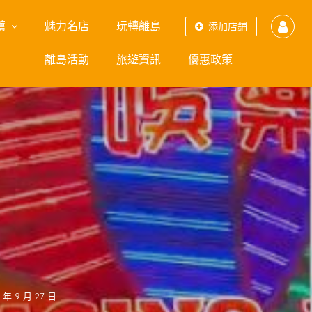
薦
魅力名店
玩轉離島
添加店鋪
離島活動
旅遊資訊
優惠政策
 年 9 月 27 日