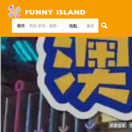
條件
地點
節慶盛事
,