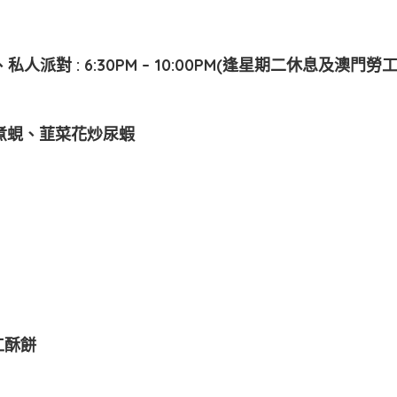
PM、私人派對 : 6:30PM – 10:00PM(逢星期二休息及澳門
煮蜆、韮菜花炒尿蝦
工酥餅