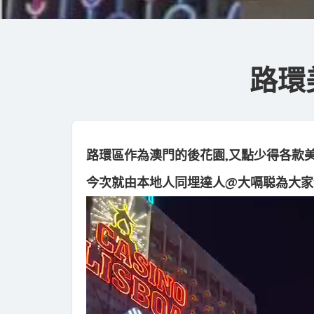
路環
路環區作為澳門的後花園,又點少得各款
今次就由本地人同埋達人@大嗝聪為大家介
視
訊
播
放
器