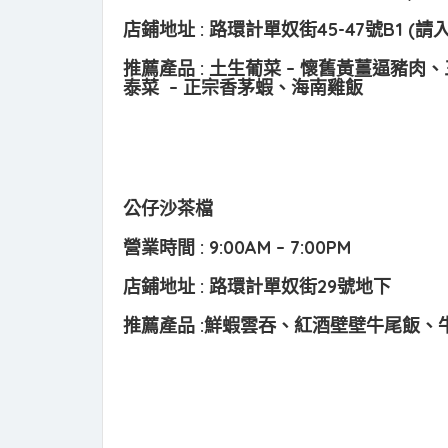
店鋪地址 : 路環計單奴街45-47號B1 
推薦產品 : 土生葡菜 – 懷舊黃薑逼豬
泰菜 – 正宗香茅蝦、海南雞飯
公仔沙茶檔
營業時間 : 9:00AM – 7:00PM
店鋪地址 : 路環計單奴街29號地下
推薦產品 :鮮蝦雲吞、紅酒壁壁牛尾飯、