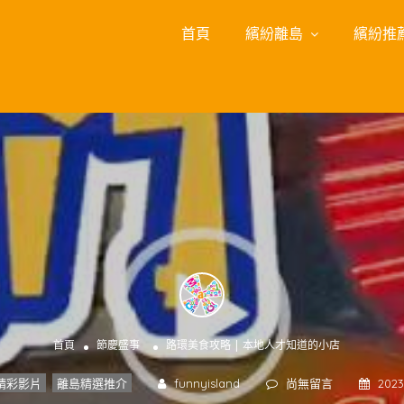
首頁
繽紛離島
繽紛推
首頁
節慶盛事
路環美食攻略 | 本地人才知道的小店
精彩影片
,
離島精選推介
funnyisland
尚無留言
2023