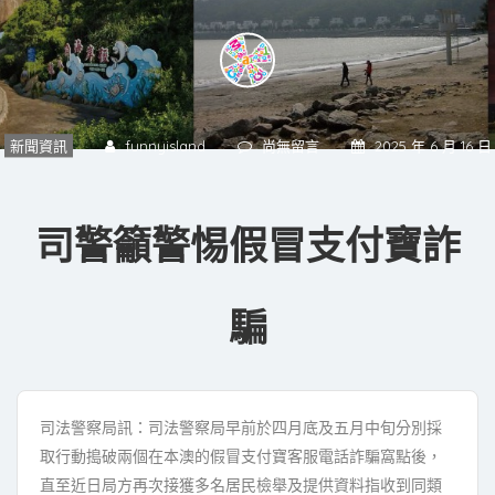
新聞資訊
funnyisland
尚無留言
2025 年 6 月 16 日
司警籲警惕假冒支付寶詐
騙
司法警察局訊：司法警察局早前於四月底及五月中旬分別採
取行動搗破兩個在本澳的假冒支付寶客服電話詐騙窩點後，
直至近日局方再次接獲多名居民檢舉及提供資料指收到同類