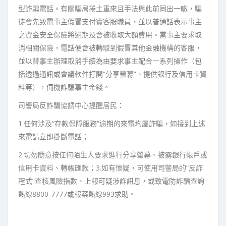
型詐騙電話。有關騙局捲土重來且手法與此前同出一轍，騙
徒會先致電事主假冒支付寶客服職員，並以普通話表示事主
之資金安全保險將逾期及會被收取大額費用。當事主要求取
消相關保險，電話便會被轉駁到假冒其他金融機構的客服，
並以替事主辦理取消手續為由要求事主配合一系列操作（包
括透過通訊或會議軟件打開“分享螢幕”、提供銀行及信用卡資
料等），伺機詐騙事主金錢。
司警局反詐騙協調中心提醒居民：
1.任何涉及“存款保障服務”逾期的來電均屬詐騙，如接到上述
來電請立即掛斷電話；
2.切勿隨意按任何陌生人要求進行分享螢幕、披露銀行帳戶或
信用卡資料、轉帳匯款；3.如有懷疑，可使用司警局的“反詐
程式”查核風險指數、上報可疑涉詐訊息，或致電防詐騙查詢
熱線8800-7777或報案熱線993求助。